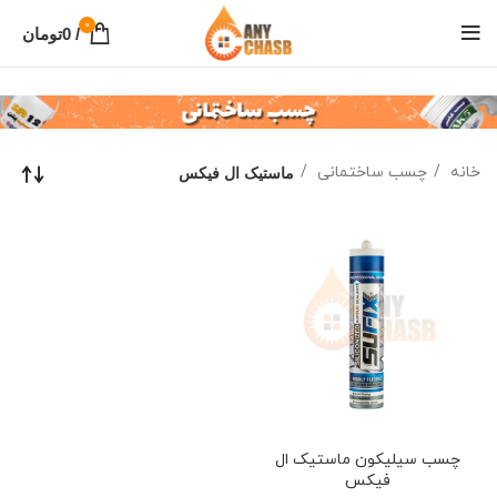
0
/
0
تومان
خانه
چسب ساختمانی
ماستیک ال فیکس
چسب سيليکون ماستيک ال
فيکس