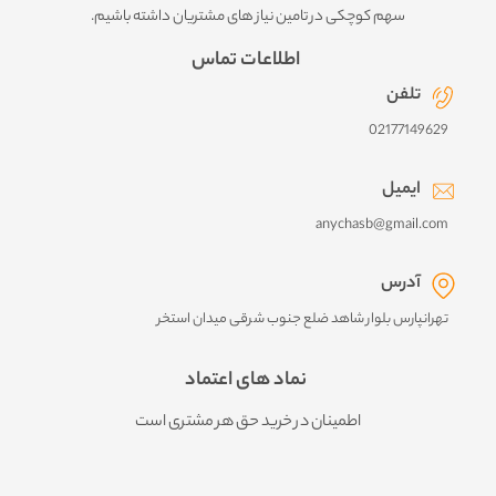
سهم کوچکی در تامین نیاز های مشتریان داشته باشیم.
اطلاعات تماس
تلفن
02177149629
ایمیل
anychasb@gmail.com
آدرس
تهرانپارس بلوار شاهد ضلع جنوب شرقی میدان استخر
نماد های اعتماد
اطمینان در خرید حق هر مشتری است