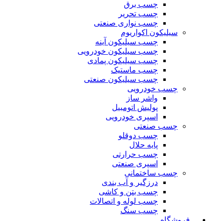
چسب برق
چسب تحریر
چسب نواری صنعتی
سیلیکون اکواریوم
چسب سیلیکون آینه
چسب سیلیکون خودرویی
چسب سیلیکون پمادی
چسب ماستیک
چسب سیلیکون صنعتی
چسب خودرویی
واشر ساز
پولیش اتومبیل
اسپری خودرویی
چسب صنعتی
چسب دوقلو
پایه حلال
چسب حرارتی
اسپری صنعتی
چسب ساختمانی
درزگیر و آب بندی
چسب بتن و کاشی
چسب لوله و اتصالات
چسب سنگ
فروشگاه