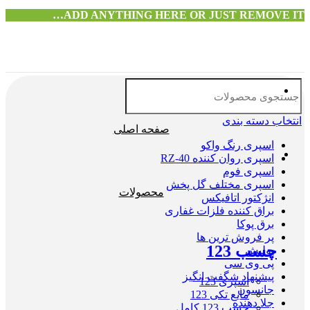
ADD ANYTHING HERE OR JUST REMOVE IT…
انتخاب دسته بندی
صفحه اصلی
اسپری رنگ واکو
اسپری روان کننده RZ-40
اسپری فوم
اسپری مختلف گل پخش
محصولات
انژکتور اتافیکس
براق کننده فلزات غفاری
برق پوکا
پر فروش ترین ها
چسب 123
پولیش
پی وی سی
پیشنهاد شگفت انگیز
اسپری 123
جانسون
مایع تکی 123
جلا دهنده
چسب 123 کامل