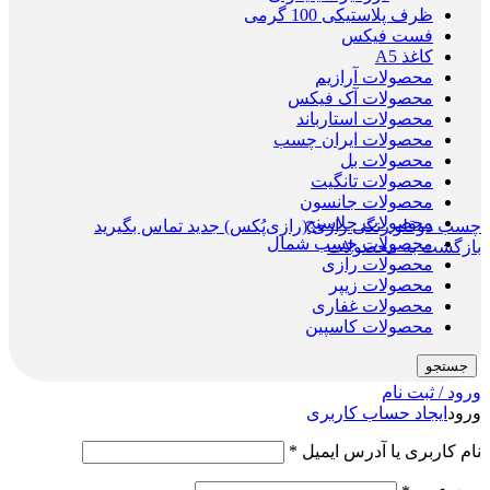
ظرف پلاستیکی 100 گرمی
فست فیکس
کاغذ A5
محصولات آرازیم
محصولات آک فیکس
محصولات استارباند
محصولات ایران چسب
محصولات بل
محصولات تانگیت
محصولات جانسون
محصولات جلاسنج
چسب دوقلو رنگی رازی (رازی‌پُکس) جدید
تماس بگیرید
محصولات چسب شمال
بازگشت به محصولات
محصولات رازی
محصولات زیپر
محصولات غفاری
محصولات کاسپین
جستجو
ورود / ثبت نام
ورود
ایجاد حساب کاربری
نام کاربری یا آدرس ایمیل
*