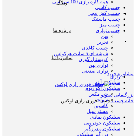
همه کاره رازی 100 سی سی
وبلاگ
چسب کاشی
چسب کش مچی
چسب ماستیک
چسب میز
درباره ما
چسب نواری
پهن
تحریر
چسب کاغذی
شیشه ای 5 سانت هرکولس
تماس با ما
کریستال گوزن
نواری پهن
نواری صنعتی
مشاوره خرید
رازی
سیلیکون آینه
سیلیکون اکواریوم
جی مکس
بزرگنمایی تصویر
سولجر
خانه
چسب
چسب فوری رازی لوکس
کاسپین
مستر سیل
سیلیکون پمادی
سیلیکون خودرویی
سیلیکون و درزگیر
درزگیر سیلیکونی