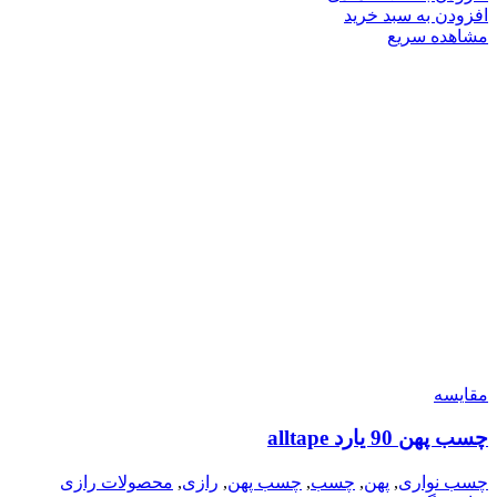
افزودن به سبد خرید
مشاهده سریع
مقایسه
چسب پهن 90 یارد alltape
چسب نواری
,
پهن
,
چسب
,
چسب پهن
,
رازی
,
محصولات رازی