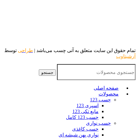
تمام حقوق این سایت متعلق به آنی چسب می‌باشد |
طراحی
توسط
آرشیتاوب
جستجو
صفحه اصلی
محصولات
چسب 123
اسپری 123
مایع تکی 123
چسب 123 کامل
چسب نواری
چسب کاغذی
نواری پهن شیشه ای