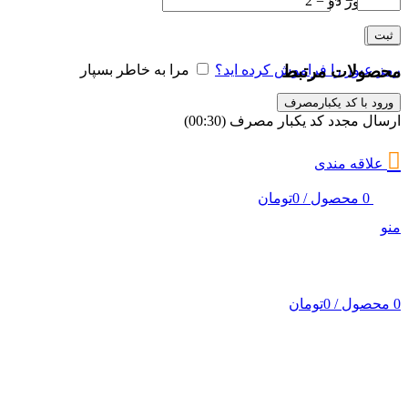
− دو = 2
رمز عبور
*
ورود
محصولات مرتبط
رمز عبور را فراموش کرده اید؟
مرا به خاطر بسپار
ورود با کد یکبارمصرف
ارسال مجدد کد یکبار مصرف
(00:
30
)
علاقه مندی
0
محصول
/
0
تومان
منو
0
محصول
/
0
تومان