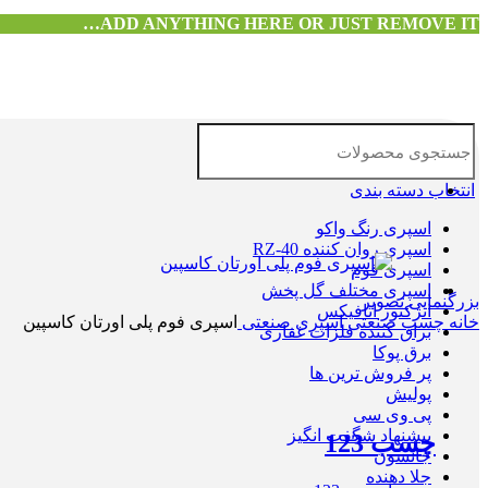
ADD ANYTHING HERE OR JUST REMOVE IT…
انتخاب دسته بندی
اسپری رنگ واکو
اسپری روان کننده RZ-40
اسپری فوم
اسپری مختلف گل پخش
بزرگنمایی تصویر
انژکتور اتافیکس
خانه
چسب صنعتی
اسپری صنعتی
اسپری فوم پلی اورتان کاسپین
براق کننده فلزات غفاری
برق پوکا
پر فروش ترین ها
پولیش
پی وی سی
پیشنهاد شگفت انگیز
چسب 123
جانسون
جلا دهنده