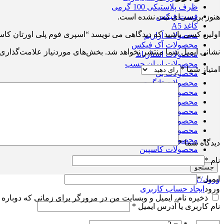
ظرف پلاستیکی 100 گرمی
فست فیکس
هنوز بررسی‌ای ثبت نشده است.
کاغذ A5
اولین کسی باشید که دیدگاهی می نویسد “اسپری فوم پلی اورتان کاس
محصولات آرازیم
محصولات آک فیکس
نشانی ایمیل شما منتشر نخواهد شد.
بخش‌های موردنیاز علامت‌گذاری 
محصولات استارباند
محصولات ایران چسب
امتیاز شما
*
محصولات بل
محصولات تانگیت
محصولات جانسون
محصولات جلاسنج
محصولات چسب شمال
محصولات رازی
محصولات زیپر
محصولات غفاری
دیدگاه شما
*
محصولات کاسپین
نام
*
جستجو
ایمیل
*
ورود / ثبت نام
ورود
ایجاد حساب کاربری
ذخیره نام، ایمیل و وبسایت من در مرورگر برای زمانی که دوباره 
نام کاربری یا آدرس ایمیل
*