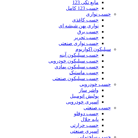
مایع تکی 123
چسب 123 کامل
چسب نواری
چسب کاغذی
نواری پهن شیشه ای
چسب برق
چسب تحریر
چسب نواری صنعتی
سیلیکون اکواریوم
چسب سیلیکون آینه
چسب سیلیکون خودرویی
چسب سیلیکون پمادی
چسب ماستیک
چسب سیلیکون صنعتی
چسب خودرویی
واشر ساز
پولیش اتومبیل
اسپری خودرویی
چسب صنعتی
چسب دوقلو
پایه حلال
چسب حرارتی
اسپری صنعتی
چسب ساختمانی