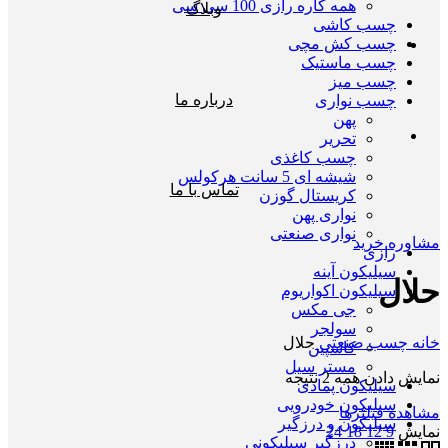
همه کاره رازی 100 سی سی
وبلاگ
چسب کاشی
چسب کش مچی
چسب ماستیک
چسب میز
درباره ما
چسب نواری
پهن
تحریر
چسب کاغذی
شیشه ای 5 سانت هرکولس
تماس با ما
کریستال گوزن
نواری پهن
نواری صنعتی
مشاوره خرید
رازی
سیلیکون آینه
حلال
سیلیکون اکواریوم
جی مکس
سولجر
خانه
چسب صنعتی
حلال
کاسپین
مستر سیل
نمایش دادن همه 2 نتیجه
سیلیکون پمادی
سیلیکون خودرویی
مشاهده فیلترها
سیلیکون و درزگیر
نمایش
9
12
18
24
درزگیر سیلیکونی