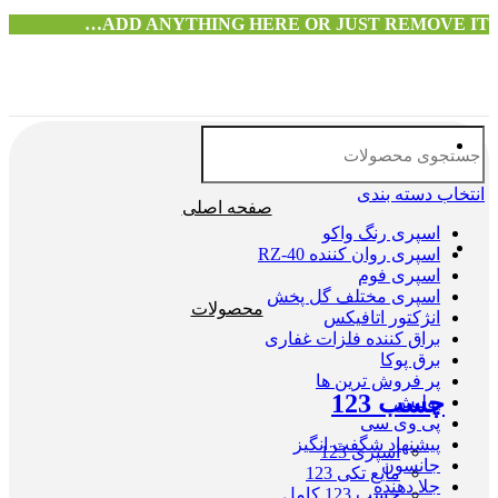
ADD ANYTHING HERE OR JUST REMOVE IT…
انتخاب دسته بندی
صفحه اصلی
اسپری رنگ واکو
اسپری روان کننده RZ-40
اسپری فوم
اسپری مختلف گل پخش
محصولات
انژکتور اتافیکس
براق کننده فلزات غفاری
برق پوکا
پر فروش ترین ها
چسب 123
پولیش
پی وی سی
پیشنهاد شگفت انگیز
اسپری 123
جانسون
مایع تکی 123
جلا دهنده
چسب 123 کامل