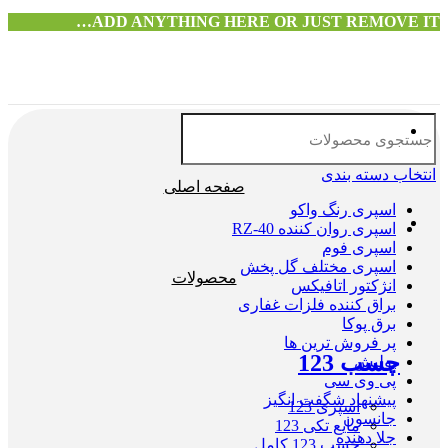
ADD ANYTHING HERE OR JUST REMOVE IT…
انتخاب دسته بندی
صفحه اصلی
اسپری رنگ واکو
اسپری روان کننده RZ-40
اسپری فوم
اسپری مختلف گل پخش
محصولات
انژکتور اتافیکس
براق کننده فلزات غفاری
برق پوکا
پر فروش ترین ها
چسب 123
پولیش
پی وی سی
پیشنهاد شگفت انگیز
اسپری 123
جانسون
مایع تکی 123
جلا دهنده
چسب 123 کامل