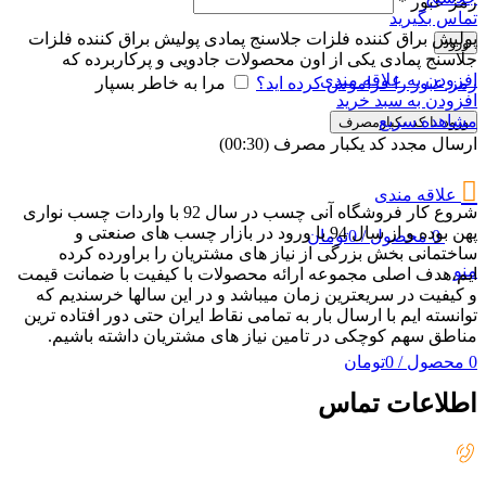
رمز عبور
*
تماس بگیرید
پولیش براق کننده فلزات جلاسنج پمادی پولیش براق کننده فلزات
ورود
جلاسنج پمادی یکی از اون محصولات جادویی و پرکاربرده که
افزودن به علاقه مندی
رمز عبور را فراموش کرده اید؟
مرا به خاطر بسپار
افزودن به سبد خرید
مشاهده سریع
ورود با کد یکبارمصرف
ارسال مجدد کد یکبار مصرف
(00:
30
)
علاقه مندی
شروع کار فروشگاه آنی چسب در سال 92 با واردات چسب نواری
پهن بوده و از سال 94 با ورود در بازار چسب های صنعتی و
0
محصول
/
0
تومان
ساختمانی بخش بزرگی از نیاز های مشتریان را براورده کرده
منو
ایم،هدف اصلی مجموعه ارائه محصولات با کیفیت با ضمانت قیمت
و کیفیت در سریعترین زمان میباشد و در این سالها خرسندیم که
توانسته ایم با ارسال بار به تمامی نقاط ایران حتی دور افتاده ترین
مناطق سهم کوچکی در تامین نیاز های مشتریان داشته باشیم.
0
محصول
/
0
تومان
اطلاعات تماس